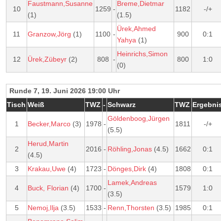
Faustmann,Susanne
Breme,Dietmar
10
1259
-
1182
-/+
(1)
(1.5)
Ürek,Ahmed
11
Granzow,Jörg
(1)
1100
-
900
0:1
Yahya
(1)
Heinrichs,Simon
12
Ürek,Zübeyr
(2)
808
-
800
1:0
(0)
Runde 7, 19. Juni 2026 19:00 Uhr
Tisch
Weiß
TWZ
-
Schwarz
TWZ
Ergebni
Göldenboog,Jürgen
1
Becker,Marco
(3)
1978
-
1811
-/+
(5.5)
Herud,Martin
2
2016
-
Röhling,Jonas
(4.5)
1662
0:1
(4.5)
3
Krakau,Uwe
(4)
1723
-
Dönges,Dirk
(4)
1808
0:1
Lamek,Andreas
4
Buck, Florian
(4)
1700
-
1579
1:0
(3.5)
5
Nemoj,Ilja
(3.5)
1533
-
Renn,Thorsten
(3.5)
1985
0:1