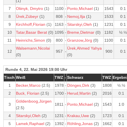
(1)
7
Oliinyk, Dmytro
(1)
1100
-
Ponto,Michael
(1)
1543
0:1
8
Ürek,Zübeyr
(1)
808
-
Nemoj,Ilja
(1)
1533
0:1
9
Kirchhoff,Florian
(1)
1163
-
Sitarskyi,Oleh
(1)
1231
0:1
10
Tatar,Basar Berat
(0)
1095
-
Breme,Dietmar
(0)
1182
½:½
11
Heinrichs,Simon
(0)
800
-
Granzow,Jörg
(0)
1100
0:1
Walsemann,Nicolai
Ürek,Ahmed Yahya
12
957
-
900
0:1
(0)
(0)
Runde 4, 22. Mai 2026 19:00 Uhr
Tisch
Weiß
TWZ
-
Schwarz
TWZ
Ergebn
1
Becker,Marco
(2.5)
1978
-
Dönges,Dirk
(3)
1808
½:½
2
Buck, Florian
(2.5)
1700
-
Herud,Martin
(2)
2016
0:1
Göldenboog,Jürgen
3
1811
-
Ponto,Michael
(2)
1543
1:0
(2.5)
4
Sitarskyi,Oleh
(2)
1231
-
Krakau,Uwe
(2)
1723
0:1
5
Lamek,Raphael
(2)
1392
-
Röhling,Jonas
(2)
1662
0:1