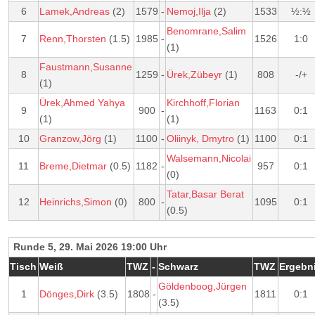
6
Lamek,Andreas
(2)
1579
-
Nemoj,Ilja
(2)
1533
½:½
Benomrane,Salim
7
Renn,Thorsten
(1.5)
1985
-
1526
1:0
(1)
Faustmann,Susanne
8
1259
-
Ürek,Zübeyr
(1)
808
-/+
(1)
Ürek,Ahmed Yahya
Kirchhoff,Florian
9
900
-
1163
0:1
(1)
(1)
10
Granzow,Jörg
(1)
1100
-
Oliinyk, Dmytro
(1)
1100
0:1
Walsemann,Nicolai
11
Breme,Dietmar
(0.5)
1182
-
957
0:1
(0)
Tatar,Basar Berat
12
Heinrichs,Simon
(0)
800
-
1095
0:1
(0.5)
Runde 5, 29. Mai 2026 19:00 Uhr
Tisch
Weiß
TWZ
-
Schwarz
TWZ
Ergebn
Göldenboog,Jürgen
1
Dönges,Dirk
(3.5)
1808
-
1811
0:1
(3.5)