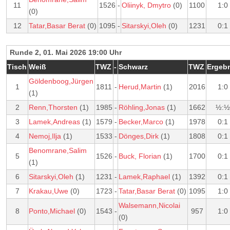
11
1526
-
Oliinyk, Dmytro
(0)
1100
1:0
(0)
12
Tatar,Basar Berat
(0)
1095
-
Sitarskyi,Oleh
(0)
1231
0:1
Runde 2, 01. Mai 2026 19:00 Uhr
Tisch
Weiß
TWZ
-
Schwarz
TWZ
Ergeb
Göldenboog,Jürgen
1
1811
-
Herud,Martin
(1)
2016
1:0
(1)
2
Renn,Thorsten
(1)
1985
-
Röhling,Jonas
(1)
1662
½:½
3
Lamek,Andreas
(1)
1579
-
Becker,Marco
(1)
1978
0:1
4
Nemoj,Ilja
(1)
1533
-
Dönges,Dirk
(1)
1808
0:1
Benomrane,Salim
5
1526
-
Buck, Florian
(1)
1700
0:1
(1)
6
Sitarskyi,Oleh
(1)
1231
-
Lamek,Raphael
(1)
1392
0:1
7
Krakau,Uwe
(0)
1723
-
Tatar,Basar Berat
(0)
1095
1:0
Walsemann,Nicolai
8
Ponto,Michael
(0)
1543
-
957
1:0
(0)