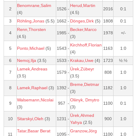
Benomrane,Salim
Herud,Martin
2
1526
-
2016
0:1
(4)
(4.5)
3
Röhling,Jonas
(5.5)
1662
-
Dönges,Dirk
(5)
1808
0:1
Renn,Thorsten
Becker,Marco
4
1985
-
1978
+/-
(4.5)
(3)
Kirchhoff,Florian
5
Ponto,Michael
(5)
1543
-
1163
1:0
(4)
6
Nemoj,Ilja
(3.5)
1533
-
Krakau,Uwe
(4)
1723
½:½
Lamek,Andreas
Ürek,Zübeyr
7
1579
-
808
1:0
(3.5)
(3.5)
Breme,Dietmar
8
Lamek,Raphael
(3)
1392
-
1182
1:0
(3)
Walsemann,Nicolai
Oliinyk, Dmytro
9
957
-
1100
0:1
(3)
(3)
Ürek,Ahmed
10
Sitarskyi,Oleh
(3)
1231
-
900
1:0
Yahya
(2.5)
Tatar,Basar Berat
Granzow,Jörg
11
1095
-
1100
1:0