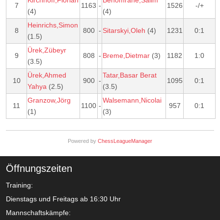
Kirchhoff,Florian
Benomrane,Salim
7
1163
-
1526
-/+
(4)
(4)
Heinrichs,Simon
8
800
-
Sitarskyi,Oleh
(4)
1231
0:1
(1.5)
Ürek,Zübeyr
9
808
-
Breme,Dietmar
(3)
1182
1:0
(3.5)
Ürek,Ahmed
Tatar,Basar Berat
10
900
-
1095
0:1
Yahya
(2.5)
(3.5)
Granzow,Jörg
Walsemann,Nicolai
11
1100
-
957
0:1
(1)
(3)
Powered by
ChessLeagueManager
Öffnungszeiten
Training:
Dienstags und Freitags ab 16:30 Uhr
Mannschaftskämpfe: