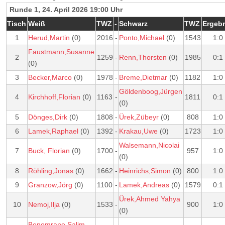
Runde 1, 24. April 2026 19:00 Uhr
Tisch
Weiß
TWZ
-
Schwarz
TWZ
Ergeb
1
Herud,Martin
(0)
2016
-
Ponto,Michael
(0)
1543
1:0
Faustmann,Susanne
2
1259
-
Renn,Thorsten
(0)
1985
0:1
(0)
3
Becker,Marco
(0)
1978
-
Breme,Dietmar
(0)
1182
1:0
Göldenboog,Jürgen
4
Kirchhoff,Florian
(0)
1163
-
1811
0:1
(0)
5
Dönges,Dirk
(0)
1808
-
Ürek,Zübeyr
(0)
808
1:0
6
Lamek,Raphael
(0)
1392
-
Krakau,Uwe
(0)
1723
1:0
Walsemann,Nicolai
7
Buck, Florian
(0)
1700
-
957
1:0
(0)
8
Röhling,Jonas
(0)
1662
-
Heinrichs,Simon
(0)
800
1:0
9
Granzow,Jörg
(0)
1100
-
Lamek,Andreas
(0)
1579
0:1
Ürek,Ahmed Yahya
10
Nemoj,Ilja
(0)
1533
-
900
1:0
(0)
Benomrane,Salim