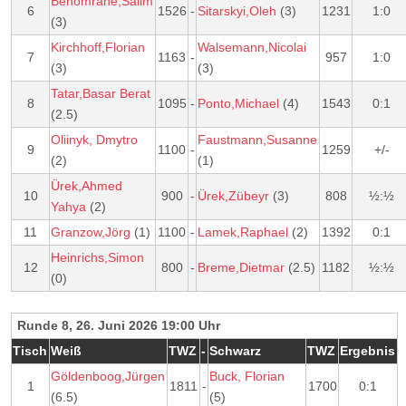
Benomrane,Salim
6
1526
-
Sitarskyi,Oleh
(3)
1231
1:0
(3)
Kirchhoff,Florian
Walsemann,Nicolai
7
1163
-
957
1:0
(3)
(3)
Tatar,Basar Berat
8
1095
-
Ponto,Michael
(4)
1543
0:1
(2.5)
Oliinyk, Dmytro
Faustmann,Susanne
9
1100
-
1259
+/-
(2)
(1)
Ürek,Ahmed
10
900
-
Ürek,Zübeyr
(3)
808
½:½
Yahya
(2)
11
Granzow,Jörg
(1)
1100
-
Lamek,Raphael
(2)
1392
0:1
Heinrichs,Simon
12
800
-
Breme,Dietmar
(2.5)
1182
½:½
(0)
Runde 8, 26. Juni 2026 19:00 Uhr
Tisch
Weiß
TWZ
-
Schwarz
TWZ
Ergebnis
Göldenboog,Jürgen
Buck, Florian
1
1811
-
1700
0:1
(6.5)
(5)