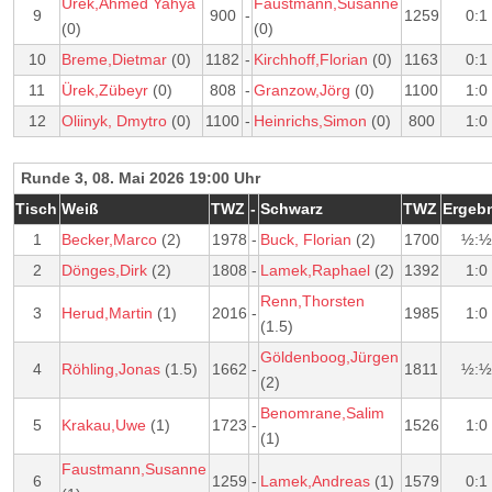
Ürek,Ahmed Yahya
Faustmann,Susanne
9
900
-
1259
0:1
(0)
(0)
10
Breme,Dietmar
(0)
1182
-
Kirchhoff,Florian
(0)
1163
0:1
11
Ürek,Zübeyr
(0)
808
-
Granzow,Jörg
(0)
1100
1:0
12
Oliinyk, Dmytro
(0)
1100
-
Heinrichs,Simon
(0)
800
1:0
Runde 3, 08. Mai 2026 19:00 Uhr
Tisch
Weiß
TWZ
-
Schwarz
TWZ
Ergeb
1
Becker,Marco
(2)
1978
-
Buck, Florian
(2)
1700
½:½
2
Dönges,Dirk
(2)
1808
-
Lamek,Raphael
(2)
1392
1:0
Renn,Thorsten
3
Herud,Martin
(1)
2016
-
1985
1:0
(1.5)
Göldenboog,Jürgen
4
Röhling,Jonas
(1.5)
1662
-
1811
½:½
(2)
Benomrane,Salim
5
Krakau,Uwe
(1)
1723
-
1526
1:0
(1)
Faustmann,Susanne
6
1259
-
Lamek,Andreas
(1)
1579
0:1