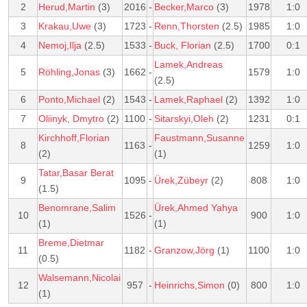
2
Herud,Martin
(3)
2016
-
Becker,Marco
(3)
1978
1:0
3
Krakau,Uwe
(3)
1723
-
Renn,Thorsten
(2.5)
1985
1:0
4
Nemoj,Ilja
(2.5)
1533
-
Buck, Florian
(2.5)
1700
0:1
Lamek,Andreas
5
Röhling,Jonas
(3)
1662
-
1579
1:0
(2.5)
6
Ponto,Michael
(2)
1543
-
Lamek,Raphael
(2)
1392
1:0
7
Oliinyk, Dmytro
(2)
1100
-
Sitarskyi,Oleh
(2)
1231
0:1
Kirchhoff,Florian
Faustmann,Susanne
8
1163
-
1259
1:0
(2)
(1)
Tatar,Basar Berat
9
1095
-
Ürek,Zübeyr
(2)
808
1:0
(1.5)
Benomrane,Salim
Ürek,Ahmed Yahya
10
1526
-
900
1:0
(1)
(1)
Breme,Dietmar
11
1182
-
Granzow,Jörg
(1)
1100
1:0
(0.5)
Walsemann,Nicolai
12
957
-
Heinrichs,Simon
(0)
800
1:0
(1)