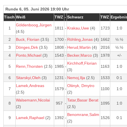
Runde 6, 05. Juni 2026 19:00 Uhr
Tisch
Weiß
TWZ
-
Schwarz
TWZ
Ergebni
Göldenboog,Jürgen
1
1811
-
Krakau,Uwe
(4)
1723
1:0
(4.5)
2
Buck, Florian
(3.5)
1700
-
Röhling,Jonas
(4)
1662
½:½
3
Dönges,Dirk
(3.5)
1808
-
Herud,Martin
(4)
2016
½:½
4
Ponto,Michael
(3)
1543
-
Becker,Marco
(3)
1978
+/-
Kirchhoff,Florian
5
Renn,Thorsten
(2.5)
1985
-
1163
1:0
(3)
6
Sitarskyi,Oleh
(3)
1231
-
Nemoj,Ilja
(2.5)
1533
0:1
Lamek,Andreas
Oliinyk, Dmytro
7
1579
-
1100
1:0
(2.5)
(2)
Walsemann,Nicolai
Tatar,Basar Berat
8
957
-
1095
1:0
(2)
(2.5)
Benomrane,Salim
9
Lamek,Raphael
(2)
1392
-
1526
0:1
(2)