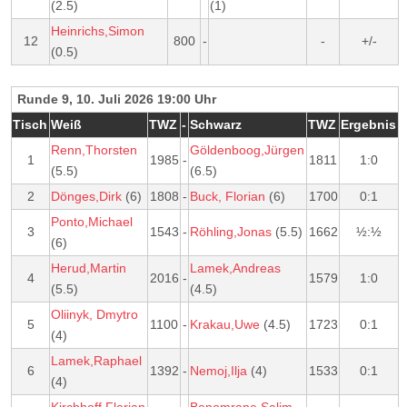
(2.5)
(1)
Heinrichs,Simon
12
800
-
-
+/-
(0.5)
Runde 9, 10. Juli 2026 19:00 Uhr
Tisch
Weiß
TWZ
-
Schwarz
TWZ
Ergebnis
Renn,Thorsten
Göldenboog,Jürgen
1
1985
-
1811
1:0
(5.5)
(6.5)
2
Dönges,Dirk
(6)
1808
-
Buck, Florian
(6)
1700
0:1
Ponto,Michael
3
1543
-
Röhling,Jonas
(5.5)
1662
½:½
(6)
Herud,Martin
Lamek,Andreas
4
2016
-
1579
1:0
(5.5)
(4.5)
Oliinyk, Dmytro
5
1100
-
Krakau,Uwe
(4.5)
1723
0:1
(4)
Lamek,Raphael
6
1392
-
Nemoj,Ilja
(4)
1533
0:1
(4)