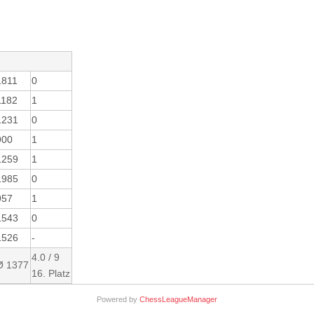
1811
0
1182
1
1231
0
900
1
1259
1
1985
0
957
1
1543
0
1526
-
4.0 / 9
Ø 1377
16. Platz
Powered by
ChessLeagueManager