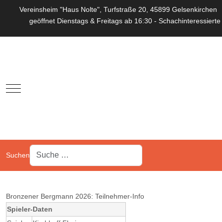
Vereinsheim "Haus Nolte", Turfstraße 20, 45899 Gelsenkirchen
geöffnet Dienstags & Freitags ab 16:30 - Schachinteressierte
Mobile Menu Toggle
Suchen
Bronzener Bergmann 2026: Teilnehmer-Info
Spieler-Daten