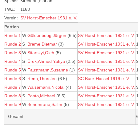
Spieler:
Kirchhoff,Florian
TWZ:
1163
Verein:
SV Horst-Emscher 1931 e. V.
Partien
Runde 1
W
Göldenboog,Jürgen
(6.5)
SV Horst-Emscher 1931 e. V.
Runde 2
S
Breme,Dietmar
(3)
SV Horst-Emscher 1931 e. V.
Runde 3
W
Sitarskyi,Oleh
(5)
SV Horst-Emscher 1931 e. V.
Runde 4
S
Ürek,Ahmed Yahya
(2.5)
SV Horst-Emscher 1931 e. V.
Runde 5
W
Faustmann,Susanne
(1)
SV Horst-Emscher 1931 e. V.
Runde 6
S
Renn,Thorsten
(6.5)
SC Buer-Hassel 1919 e. V.
Runde 7
W
Walsemann,Nicolai
(4)
SV Horst-Emscher 1931 e. V.
Runde 8
S
Ponto,Michael
(6.5)
SV Horst-Emscher 1931 e. V.
Runde 9
W
Benomrane,Salim
(5)
SV Horst-Emscher 1931 e. V.
Gesamt