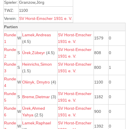
Spieler:
Granzow,Jörg
TWZ:
1100
Verein:
SV Horst-Emscher 1931 e. V.
Partien
Runde
Lamek,Andreas
SV Horst-Emscher
W
1579
0
1
(4.5)
1931 e. V.
Runde
SV Horst-Emscher
S
Ürek,Zübeyr
(4.5)
808
0
2
1931 e. V.
Runde
Heinrichs,Simon
SV Horst-Emscher
S
800
1
3
(1.5)
1931 e. V.
Runde
W
Oliinyk, Dmytro
(4)
1100
0
4
Runde
SV Horst-Emscher
S
Breme,Dietmar
(3)
1182
0
5
1931 e. V.
Runde
Ürek,Ahmed
SV Horst-Emscher
W
900
0
6
Yahya
(2.5)
1931 e. V.
Runde
Lamek,Raphael
SV Horst-Emscher
W
1392
0