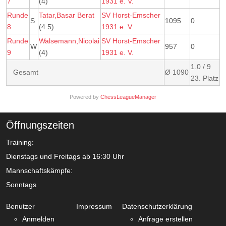
7
(4)
1931 e. V.
Runde
Tatar,Basar Berat
SV Horst-Emscher
S
1095
0
8
(4.5)
1931 e. V.
Runde
Walsemann,Nicolai
SV Horst-Emscher
W
957
0
9
(4)
1931 e. V.
1.0 / 9
Gesamt
Ø 1090
23. Platz
Powered by
ChessLeagueManager
Öffnungszeiten
Training:
Dienstags und Freitags ab 16:30 Uhr
Mannschaftskämpfe:
Sonntags
Benutzer
Impressum
Datenschutzerklärung
Anmelden
Anfrage erstellen