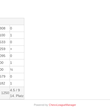
808
0
100
1
533
0
259
+
095
0
00
1
00
½
579
0
182
1
4.5 / 9
 1250
14. Platz
Powered by
ChessLeagueManager