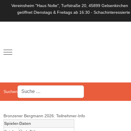
Vereinsheim "Haus Nolte", Turfstraße 20, 45899 Gelsenkirchen
geöffnet Dienstags & Freitags ab 16:30 - Schachinteressierte
Mobile Menu Toggle
Suchen
Bronzener Bergmann 2026: Teilnehmer-Info
Spieler-Daten