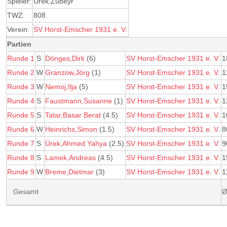
Spieler:
Ürek,Zübeyr
TWZ:
808
Verein:
SV Horst-Emscher 1931 e. V.
Partien
Runde 1
S
Dönges,Dirk
(6)
SV Horst-Emscher 1931 e. V.
1
Runde 2
W
Granzow,Jörg
(1)
SV Horst-Emscher 1931 e. V.
1
Runde 3
W
Nemoj,Ilja
(5)
SV Horst-Emscher 1931 e. V.
1
Runde 4
S
Faustmann,Susanne
(1)
SV Horst-Emscher 1931 e. V.
1
Runde 5
S
Tatar,Basar Berat
(4.5)
SV Horst-Emscher 1931 e. V.
1
Runde 6
W
Heinrichs,Simon
(1.5)
SV Horst-Emscher 1931 e. V.
8
Runde 7
S
Ürek,Ahmed Yahya
(2.5)
SV Horst-Emscher 1931 e. V.
9
Runde 8
S
Lamek,Andreas
(4.5)
SV Horst-Emscher 1931 e. V.
1
Runde 9
W
Breme,Dietmar
(3)
SV Horst-Emscher 1931 e. V.
1
Gesamt
Ø