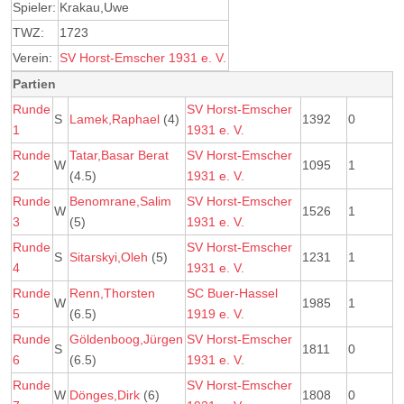
Spieler:
Krakau,Uwe
TWZ:
1723
Verein:
SV Horst-Emscher 1931 e. V.
Partien
Runde
SV Horst-Emscher
S
Lamek,Raphael
(4)
1392
0
1
1931 e. V.
Runde
Tatar,Basar Berat
SV Horst-Emscher
W
1095
1
2
(4.5)
1931 e. V.
Runde
Benomrane,Salim
SV Horst-Emscher
W
1526
1
3
(5)
1931 e. V.
Runde
SV Horst-Emscher
S
Sitarskyi,Oleh
(5)
1231
1
4
1931 e. V.
Runde
Renn,Thorsten
SC Buer-Hassel
W
1985
1
5
(6.5)
1919 e. V.
Runde
Göldenboog,Jürgen
SV Horst-Emscher
S
1811
0
6
(6.5)
1931 e. V.
Runde
SV Horst-Emscher
W
Dönges,Dirk
(6)
1808
0