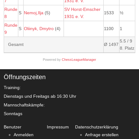
7
1931 e. V.
Runde
SV Horst-Emscher
S
Nemoj,Ilja
(5)
1533
½
8
1931 e. V.
Runde
S
Oliinyk, Dmytro
(4)
1100
1
9
5.5 / 9
Gesamt
Ø 1497
8. Platz
Powered by
ChessLeagueManager
Öffnungszeiten
Training:
Dienstags und Freitags ab 16:30 Uhr
Mannschaftskämpfe:
Sonntags
Benutzer
Impressum
Datenschutzerklärung
Anmelden
Anfrage erstellen