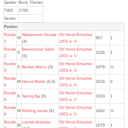
Spieler:
Buck, Florian
TWZ:
1700
Verein:
Partien
Runde
Walsemann,Nicolai
SV Horst-Emscher
W
957
1
1
(4)
1931 e. V.
Runde
Benomrane,Salim
SV Horst-Emscher
S
1526
1
2
(5)
1931 e. V.
Runde
SV Horst-Emscher
S
Becker,Marco
(3)
1978
½
3
1931 e. V.
Runde
SV Horst-Emscher
W
Herud,Martin
(6.5)
2016
0
4
1931 e. V.
Runde
SV Horst-Emscher
S
Nemoj,Ilja
(5)
1533
1
5
1931 e. V.
Runde
SV Horst-Emscher
W
Röhling,Jonas
(6)
1662
½
6
1931 e. V.
Runde
Lamek,Andreas
SV Horst-Emscher
W
1579
1