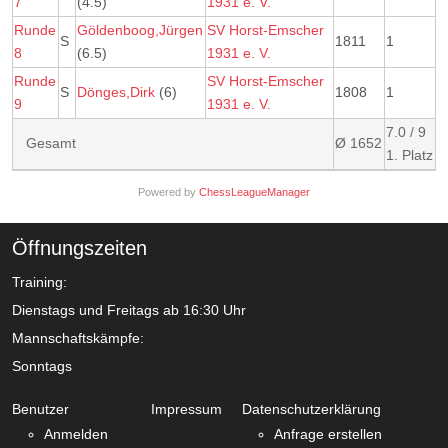
7
(4.5)
1931 e. V.
Runde
Göldenboog,Jürgen
SV Horst-Emscher
S
1811
1
8
(6.5)
1931 e. V.
Runde
SV Horst-Emscher
S
Dönges,Dirk
(6)
1808
1
9
1931 e. V.
7.0 / 9
Gesamt
Ø 1652
1. Platz
Powered by
ChessLeagueManager
Öffnungszeiten
Training:
Dienstags und Freitags ab 16:30 Uhr
Mannschaftskämpfe:
Sonntags
Benutzer
Impressum
Datenschutzerklärung
Anmelden
Anfrage erstellen