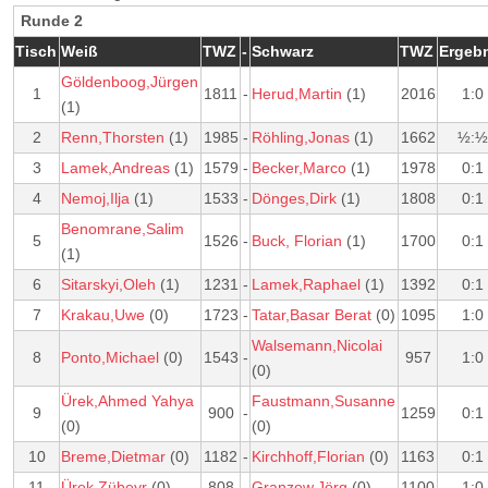
Runde 2
Tisch
Weiß
TWZ
-
Schwarz
TWZ
Ergeb
Göldenboog,Jürgen
1
1811
-
Herud,Martin
(1)
2016
1:0
(1)
2
Renn,Thorsten
(1)
1985
-
Röhling,Jonas
(1)
1662
½:½
3
Lamek,Andreas
(1)
1579
-
Becker,Marco
(1)
1978
0:1
4
Nemoj,Ilja
(1)
1533
-
Dönges,Dirk
(1)
1808
0:1
Benomrane,Salim
5
1526
-
Buck, Florian
(1)
1700
0:1
(1)
6
Sitarskyi,Oleh
(1)
1231
-
Lamek,Raphael
(1)
1392
0:1
7
Krakau,Uwe
(0)
1723
-
Tatar,Basar Berat
(0)
1095
1:0
Walsemann,Nicolai
8
Ponto,Michael
(0)
1543
-
957
1:0
(0)
Ürek,Ahmed Yahya
Faustmann,Susanne
9
900
-
1259
0:1
(0)
(0)
10
Breme,Dietmar
(0)
1182
-
Kirchhoff,Florian
(0)
1163
0:1
11
Ürek,Zübeyr
(0)
808
-
Granzow,Jörg
(0)
1100
1:0