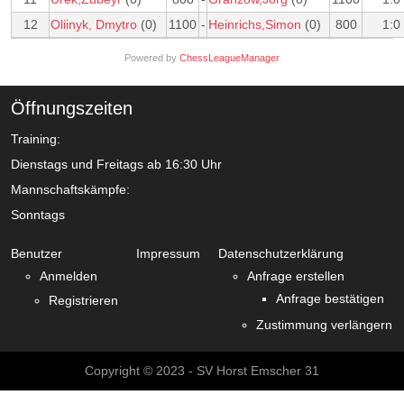
12
Oliinyk, Dmytro
(0)
1100
-
Heinrichs,Simon
(0)
800
1:0
Powered by
ChessLeagueManager
Öffnungszeiten
Training:
Dienstags und Freitags ab 16:30 Uhr
Mannschaftskämpfe:
Sonntags
Benutzer
Impressum
Datenschutzerklärung
Anmelden
Anfrage erstellen
Anfrage bestätigen
Registrieren
Zustimmung verlängern
Copyright © 2023 - SV Horst Emscher 31