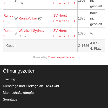
S
1503
nicht
7
(0)
Emscher 1931
gespielt
noch
Runde
SV Horst-
W
Renn,Volker
(0)
1876
nicht
8
Emscher 1931
gespielt
Runde
Woytitzki,Sydney
SV Horst-
S
1320
½
9
(1.5)
Emscher 1931
4.0 / 7
Gesamt
Ø 1626
4. Platz
Powered by
ChessLeagueManager
Öffnungszeiten
Training:
Dienstags und Freitags ab 16:30 Uhr
Mannschaftskämpfe:
Sonntags