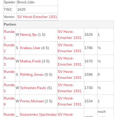
Spieler:
Brock,Udo
TWZ:
1620
Verein:
SV Horst-Emscher 1931
Partien
Runde
SV Horst-
W
Nemoj,Ilja
(1.5)
1626
1
1
Emscher 1931
Runde
SV Horst-
S
Krakau,Uwe
(4.5)
1786
½
2
Emscher 1931
Runde
SV Horst-
W
Malina,Fredi
(3.5)
1670
½
3
Emscher 1931
Runde
SV Horst-
S
Röhling,Jonas
(5.5)
1596
0
4
Emscher 1931
Runde
SV Horst-
W
Schreiner,Paulo
(5)
1730
½
5
Emscher 1931
Runde
SV Horst-
W
Ponto,Michael
(2.5)
1534
1
6
Emscher 1931
noch
Runde
Kozurenko,Vjacheslav
SV Horst-