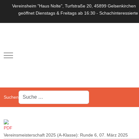
Vereinsheim "Haus Nolte", Turfstraße 20, 45899 Gelsenkirchen
geöffnet Dienstags & Freitags ab 16:30 - Schachinteressierte
Mobile Menu Toggle
Suchen
Vereinsmeisterschaft 2025 (A-Klasse): Runde 6, 07. März 2025