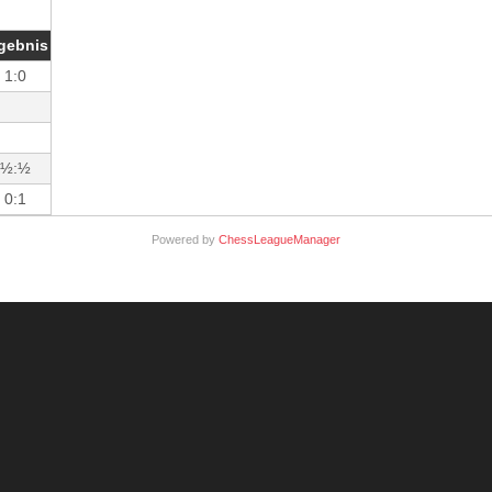
gebnis
1:0
½:½
0:1
Powered by
ChessLeagueManager