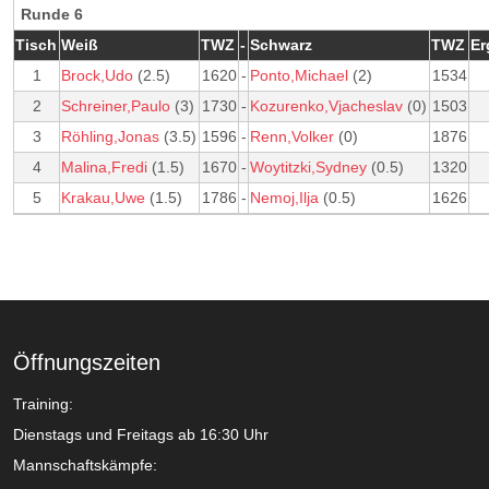
Runde 6
Tisch
Weiß
TWZ
-
Schwarz
TWZ
Er
1
Brock,Udo
(2.5)
1620
-
Ponto,Michael
(2)
1534
2
Schreiner,Paulo
(3)
1730
-
Kozurenko,Vjacheslav
(0)
1503
3
Röhling,Jonas
(3.5)
1596
-
Renn,Volker
(0)
1876
4
Malina,Fredi
(1.5)
1670
-
Woytitzki,Sydney
(0.5)
1320
5
Krakau,Uwe
(1.5)
1786
-
Nemoj,Ilja
(0.5)
1626
Öffnungszeiten
Training:
Dienstags und Freitags ab 16:30 Uhr
Mannschaftskämpfe: