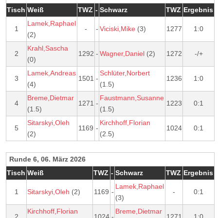
Tisch
Weiß
TWZ
-
Schwarz
TWZ
Ergebnis
Lamek,Raphael
1
-
-
Viciski,Mike
(3)
1277
1:0
(2)
Krahl,Sascha
2
1292
-
Wagner,Daniel
(2)
1272
-/+
(0)
Lamek,Andreas
Schlüter,Norbert
3
1501
-
1236
1:0
(4)
(1.5)
Breme,Dietmar
Faustmann,Susanne
4
1271
-
1223
0:1
(1.5)
(1.5)
Sitarskyi,Oleh
Kirchhoff,Florian
5
1169
-
1024
0:1
(2)
(2.5)
Runde 6, 06. März 2026
Tisch
Weiß
TWZ
-
Schwarz
TWZ
Ergebnis
Lamek,Raphael
1
Sitarskyi,Oleh
(2)
1169
-
-
0:1
(3)
Kirchhoff,Florian
Breme,Dietmar
2
1024
-
1271
1:0