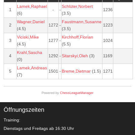
Lamek,Raphael
Schlüter,Norbert
1
-
-
1236
(6)
(3.5)
Wagner,Daniel
Faustmann,Susanne
2
1272
-
1223
(4.5)
(3.5)
Viciski,Mike
Kirchhoff,Florian
3
1277
-
1024
(4.5)
(5.5)
Krahl,Sascha
4
1292
-
Sitarskyi,Oleh
(3)
1169
(0)
Lamek,Andreas
5
1501
-
Breme,Dietmar
(1.5)
1271
(7)
Powered by
ChessLeagueManager
Öffnungszeiten
Training:
Dienstags und Freitags ab 16:30 Uhr