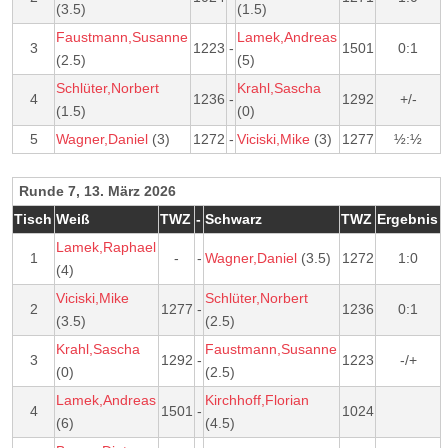
(3.5)
(1.5)
Faustmann,Susanne
Lamek,Andreas
3
1223
-
1501
0:1
(2.5)
(5)
Schlüter,Norbert
Krahl,Sascha
4
1236
-
1292
+/-
(1.5)
(0)
5
Wagner,Daniel
(3)
1272
-
Viciski,Mike
(3)
1277
½:½
Runde 7, 13. März 2026
Tisch
Weiß
TWZ
-
Schwarz
TWZ
Ergebnis
Lamek,Raphael
1
-
-
Wagner,Daniel
(3.5)
1272
1:0
(4)
Viciski,Mike
Schlüter,Norbert
2
1277
-
1236
0:1
(3.5)
(2.5)
Krahl,Sascha
Faustmann,Susanne
3
1292
-
1223
-/+
(0)
(2.5)
Lamek,Andreas
Kirchhoff,Florian
4
1501
-
1024
(6)
(4.5)