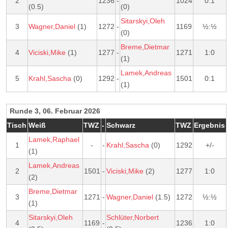
2
1236
-
1024
0:1
(0.5)
(0)
Sitarskyi,Oleh
3
Wagner,Daniel
(1)
1272
-
1169
½:½
(0)
Breme,Dietmar
4
Viciski,Mike
(1)
1277
-
1271
1:0
(1)
Lamek,Andreas
5
Krahl,Sascha
(0)
1292
-
1501
0:1
(1)
Runde 3, 06. Februar 2026
Tisch
Weiß
TWZ
-
Schwarz
TWZ
Ergebnis
Lamek,Raphael
1
-
-
Krahl,Sascha
(0)
1292
+/-
(1)
Lamek,Andreas
2
1501
-
Viciski,Mike
(2)
1277
1:0
(2)
Breme,Dietmar
3
1271
-
Wagner,Daniel
(1.5)
1272
½:½
(1)
Sitarskyi,Oleh
Schlüter,Norbert
4
1169
-
1236
1:0