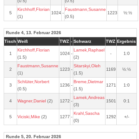
(0.5)
(0.5)
Kirchhoff,Florian
Faustmann,Susanne
5
1024
-
1223
½:½
(1)
(0.5)
Runde 4, 13. Februar 2026
Tisch
Weiß
TWZ
-
Schwarz
TWZ
Ergebnis
Kirchhoff,Florian
Lamek,Raphael
1
1024
-
-
1:0
(1.5)
(2)
Faustmann,Susanne
Sitarskyi,Oleh
2
1223
-
1169
½:½
(1)
(1.5)
Schlüter,Norbert
Breme,Dietmar
3
1236
-
1271
1:0
(0.5)
(1.5)
Lamek,Andreas
4
Wagner,Daniel
(2)
1272
-
1501
0:1
(3)
Krahl,Sascha
5
Viciski,Mike
(2)
1277
-
1292
+/-
(0)
Runde 5, 20. Februar 2026