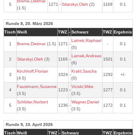
Breme,Dietmar
5
1271
-
Sitarskyi,Oleh
(2)
1169
0:1
(1.5)
Runde 8, 20. März 2026
Tisch
Weiß
TWZ
-
Schwarz
TWZ
Ergebnis
Lamek,Raphael
1
Breme,Dietmar
(1.5)
1271
-
-
0:1
(5)
Lamek,Andreas
2
Sitarskyi,Oleh
(3)
1169
-
1501
0:1
(6)
Kirchhoff,Florian
Krahl,Sascha
3
1024
-
1292
+/-
(4.5)
(0)
Faustmann,Susanne
Viciski,Mike
4
1223
-
1277
0:1
(3.5)
(3.5)
Schlüter,Norbert
Wagner,Daniel
5
1236
-
1272
0:1
(3.5)
(3.5)
Runde 9, 10. April 2026
Tisch
Weiß
TWZ
-
Schwarz
TWZ
Ergebnis