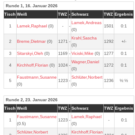
Runde 1, 16. Januar 2026
Tisch
Weiß
TWZ
-
Schwarz
TWZ
Ergebnis
Lamek,Andreas
1
Lamek,Raphael
(0)
-
-
1501
0:1
(0)
Krahl,Sascha
2
Breme,Dietmar
(0)
1271
-
1292
+/-
(0)
3
Sitarskyi,Oleh
(0)
1169
-
Viciski,Mike
(0)
1277
0:1
Wagner,Daniel
4
Kirchhoff,Florian
(0)
1024
-
1272
0:1
(0)
Faustmann,Susanne
Schlüter,Norbert
5
1223
-
1236
½:½
(0)
(0)
Runde 2, 23. Januar 2026
Tisch
Weiß
TWZ
-
Schwarz
TWZ
Ergebnis
Faustmann,Susanne
Lamek,Raphael
1
1223
-
-
0:1
(0.5)
(0)
Schlüter,Norbert
Kirchhoff,Florian