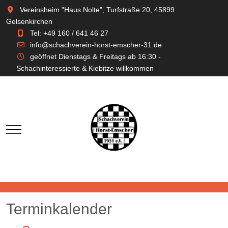
Vereinsheim "Haus Nolte", Turfstraße 20, 45899
Gelsenkirchen
Tel: +49 160 / 641 46 27
info@schachverein-horst-emscher-31.de
geöffnet Dienstags & Freitags ab 16:30 -
Schachinteressierte & Kiebitze willkommen
Mobile Menu Toggle
Terminkalender