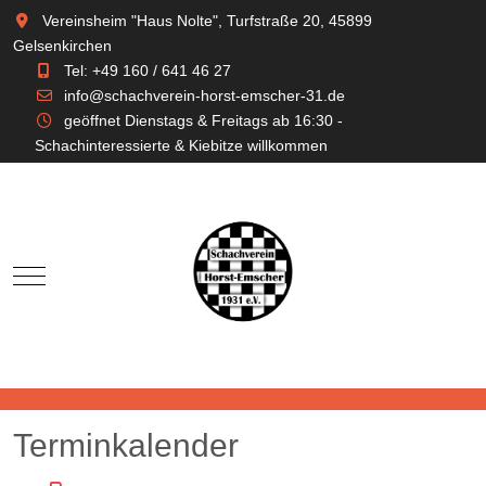
Vereinsheim "Haus Nolte", Turfstraße 20, 45899
Gelsenkirchen
Tel: +49 160 / 641 46 27
info@schachverein-horst-emscher-31.de
geöffnet Dienstags & Freitags ab 16:30 -
Schachinteressierte & Kiebitze willkommen
Mobile Menu Toggle
Terminkalender