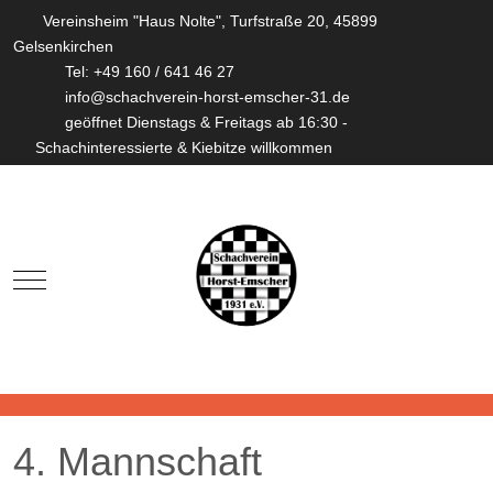
Vereinsheim "Haus Nolte", Turfstraße 20, 45899
Gelsenkirchen
Tel: +49 160 / 641 46 27
info@schachverein-horst-emscher-31.de
geöffnet Dienstags & Freitags ab 16:30 -
Schachinteressierte & Kiebitze willkommen
Mobile Menu Toggle
4. Mannschaft