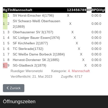
Rg
Tln
Mannschaft
1
2
3
4
5
6
7
8
9
MP
BP
DiVgl
1
1
SV Horst-Emscher 4(1796)
X
0.0
0.0
SV Schwarz-Weiß Oberhausen
1
2
X
0.0
0.0
2(1869)
1
3
Oberhausener SV 3(1707)
X
0.0
0.0
1
4
SC Listiger Bauer Essen(1974)
X
0.0
0.0
1
5
SF Kirchhellen 2(1877)
X
0.0
0.0
1
6
TC Sterkrade(1732)
X
0.0
0.0
1
7
SC Weiße Dame Borbeck 2(1884)
X
0.0
0.0
1
8
Hervest-Dorstener SK 2(1885)
X
0.0
0.0
1
9
SG-Gladbeck 2(1879)
X
0.0
0.0
Ruediger Weronetzki
Kategorie:
4. Mannschaft
Veröffentlicht: 21. Mai 2023
Zugriffe: 6717
Vorheriger Beitrag: 4. Mannschaft 2023
Zurück
Öffnungszeiten