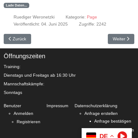
Lade Daten...
Ruediger Weronetzki
Kategorie:
Page
Veröffentlicht: 04. Juni 2025
Zugriffe: 2242
Vorheriger Beitrag: Frauen Mannschaft
Nächster Be
Zurück
Weiter
Öffnungszeiten
Training:
Dienstags und Freitags ab 16:30 Uhr
Mannschaftskämpfe:
Sonntags
Benutzer
Impressum
Datenschutzerklärung
Anmelden
Anfrage erstellen
Anfrage bestätigen
Registrieren
Zustimmung verlängern
DE