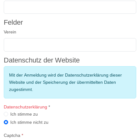
Felder
Verein
Datenschutz der Website
Mit der Anmeldung wird der Datenschutzerklärung dieser
Website und der Speicherung der übermittelten Daten
zugestimmt.
Datenschutzerklärung
*
Datenschutzerklärung
Ich stimme zu
Ich stimme nicht zu
Captcha
*