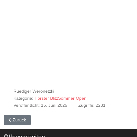
Ruediger Weronetzki
Kategorie:
Horster BlitzSommer Open
Veröffentlicht: 15. Juni 2025
Zugriffe: 2231
Vorheriger Beitrag: Horster Sommerblitzen 2025 - Zwischenstand
Zurück