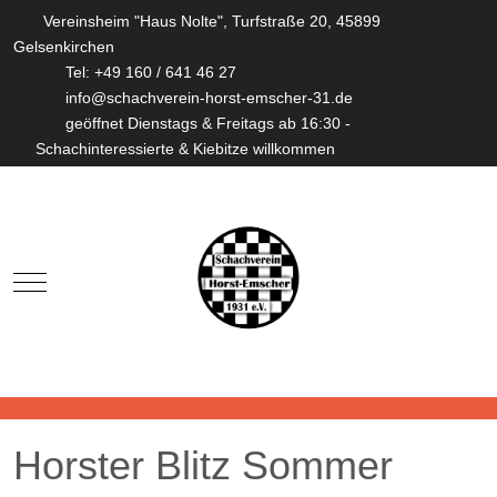
Vereinsheim "Haus Nolte", Turfstraße 20, 45899
Gelsenkirchen
Tel: +49 160 / 641 46 27
info@schachverein-horst-emscher-31.de
geöffnet Dienstags & Freitags ab 16:30 -
Schachinteressierte & Kiebitze willkommen
Mobile Menu Toggle
Horster Blitz Sommer