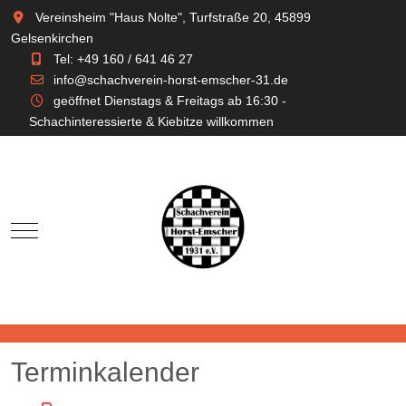
Vereinsheim "Haus Nolte", Turfstraße 20, 45899
Gelsenkirchen
Tel: +49 160 / 641 46 27
info@schachverein-horst-emscher-31.de
geöffnet Dienstags & Freitags ab 16:30 -
Schachinteressierte & Kiebitze willkommen
Mobile Menu Toggle
Terminkalender