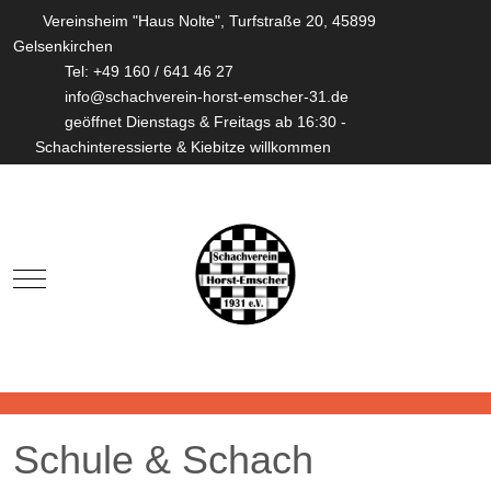
Vereinsheim "Haus Nolte", Turfstraße 20, 45899
Gelsenkirchen
Tel: +49 160 / 641 46 27
info@schachverein-horst-emscher-31.de
geöffnet Dienstags & Freitags ab 16:30 -
Schachinteressierte & Kiebitze willkommen
Mobile Menu Toggle
Schule & Schach