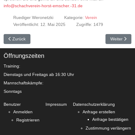
info@schachverein-horst-emscher.-31.de
Ruediger Weronetzki
Kategorie:
Verein
Veröffentlicht: 12. Mai 2025
Zugriffe: 1479
Vorheriger Beitrag: Vlastimil Hort (1944–2025)
Nächster Be
Zurück
Weiter
Öffnungszeiten
Training:
Dienstags und Freitags ab 16:30 Uhr
Mannschaftskämpfe:
Sonntags
Benutzer
Impressum
Datenschutzerklärung
Anmelden
Anfrage erstellen
Anfrage bestätigen
Registrieren
Zustimmung verlängern