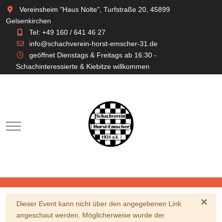
Vereinsheim "Haus Nolte", Turfstraße 20, 45899
Gelsenkirchen
Tel: +49 160 / 641 46 27
info@schachverein-horst-emscher-31.de
geöffnet Dienstags & Freitags ab 16:30 -
Schachinteressierte & Kiebitze willkommen
Mobile Menu Toggle
×
Warnung
Dieser Event kann nicht über den angegebenen Link
angeschaut werden. Möglicherweise wurde der