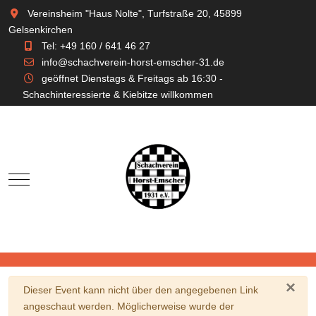
Vereinsheim "Haus Nolte", Turfstraße 20, 45899
Gelsenkirchen
Tel: +49 160 / 641 46 27
info@schachverein-horst-emscher-31.de
geöffnet Dienstags & Freitags ab 16:30 -
Schachinteressierte & Kiebitze willkommen
Mobile Menu Toggle
×
Warnung
Dieser Event kann nicht über den angegebenen Link
angeschaut werden. Möglicherweise wurde der