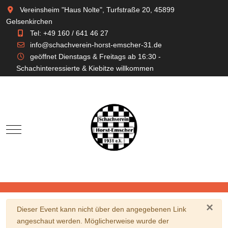
Vereinsheim "Haus Nolte", Turfstraße 20, 45899
Gelsenkirchen
Tel: +49 160 / 641 46 27
info@schachverein-horst-emscher-31.de
geöffnet Dienstags & Freitags ab 16:30 -
Schachinteressierte & Kiebitze willkommen
Mobile Menu Toggle
×
Warnung
Dieser Event kann nicht über den angegebenen Link
angeschaut werden. Möglicherweise wurde der