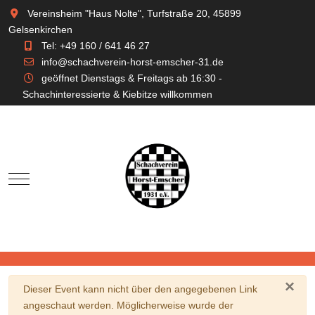
Vereinsheim "Haus Nolte", Turfstraße 20, 45899
Gelsenkirchen
Tel: +49 160 / 641 46 27
info@schachverein-horst-emscher-31.de
geöffnet Dienstags & Freitags ab 16:30 -
Schachinteressierte & Kiebitze willkommen
Mobile Menu Toggle
×
Warnung
Dieser Event kann nicht über den angegebenen Link
angeschaut werden. Möglicherweise wurde der