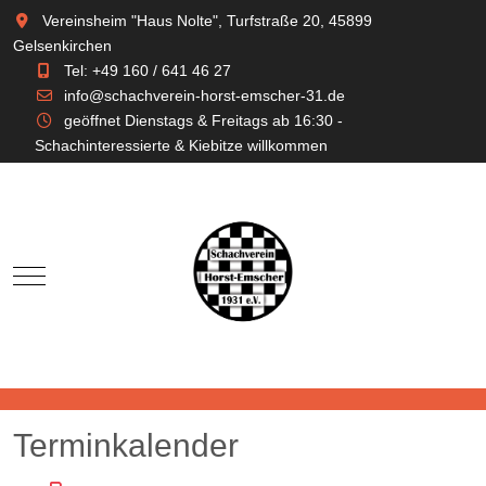
Vereinsheim "Haus Nolte", Turfstraße 20, 45899
Gelsenkirchen
Tel: +49 160 / 641 46 27
info@schachverein-horst-emscher-31.de
geöffnet Dienstags & Freitags ab 16:30 -
Schachinteressierte & Kiebitze willkommen
Mobile Menu Toggle
Terminkalender