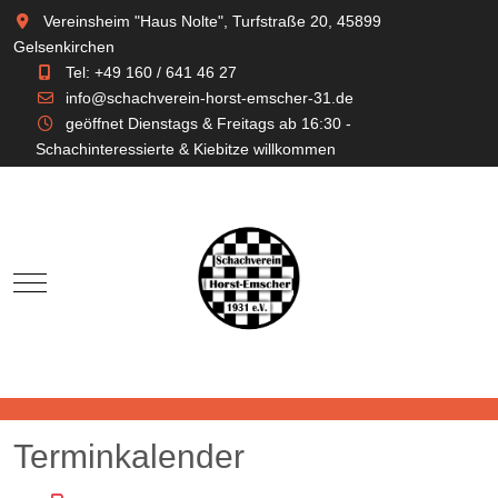
Vereinsheim "Haus Nolte", Turfstraße 20, 45899
Gelsenkirchen
Tel: +49 160 / 641 46 27
info@schachverein-horst-emscher-31.de
geöffnet Dienstags & Freitags ab 16:30 -
Schachinteressierte & Kiebitze willkommen
Mobile Menu Toggle
Terminkalender