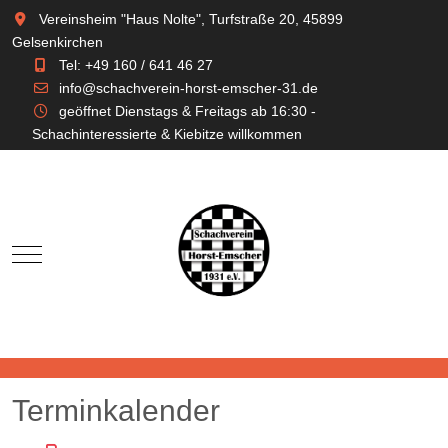
Vereinsheim "Haus Nolte", Turfstraße 20, 45899
Gelsenkirchen
Tel: +49 160 / 641 46 27
info@schachverein-horst-emscher-31.de
geöffnet Dienstags & Freitags ab 16:30 -
Schachinteressierte & Kiebitze willkommen
Mobile Menu Toggle
Terminkalender