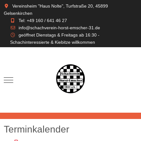
Vereinsheim "Haus Nolte", Turfstraße 20, 45899
Gelsenkirchen
Tel: +49 160 / 641 46 27
info@schachverein-horst-emscher-31.de
geöffnet Dienstags & Freitags ab 16:30 -
Schachinteressierte & Kiebitze willkommen
Mobile Menu Toggle
Terminkalender