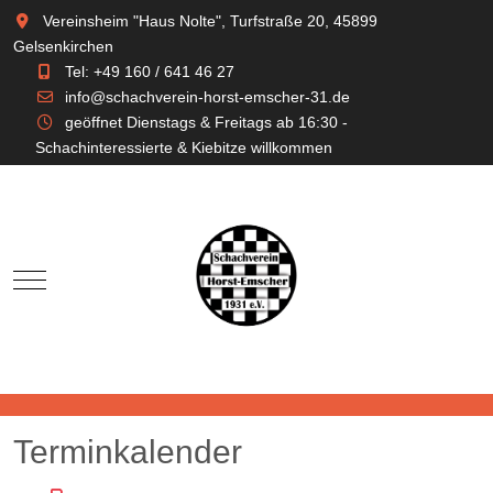
Vereinsheim "Haus Nolte", Turfstraße 20, 45899
Gelsenkirchen
Tel: +49 160 / 641 46 27
info@schachverein-horst-emscher-31.de
geöffnet Dienstags & Freitags ab 16:30 -
Schachinteressierte & Kiebitze willkommen
Mobile Menu Toggle
Terminkalender