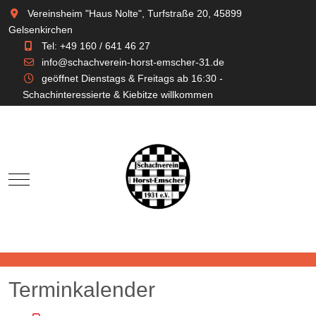
Vereinsheim "Haus Nolte", Turfstraße 20, 45899
Gelsenkirchen
Tel: +49 160 / 641 46 27
info@schachverein-horst-emscher-31.de
geöffnet Dienstags & Freitags ab 16:30 -
Schachinteressierte & Kiebitze willkommen
Mobile Menu Toggle
Terminkalender