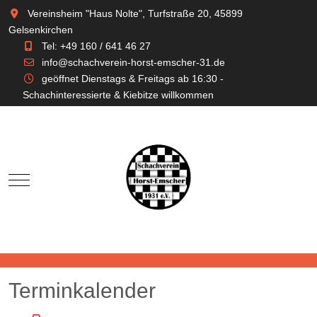
Vereinsheim "Haus Nolte", Turfstraße 20, 45899
Gelsenkirchen
Tel: +49 160 / 641 46 27
info@schachverein-horst-emscher-31.de
geöffnet Dienstags & Freitags ab 16:30 -
Schachinteressierte & Kiebitze willkommen
Mobile Menu Toggle
Terminkalender