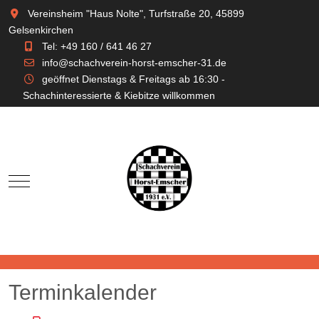
Vereinsheim "Haus Nolte", Turfstraße 20, 45899
Gelsenkirchen
Tel: +49 160 / 641 46 27
info@schachverein-horst-emscher-31.de
geöffnet Dienstags & Freitags ab 16:30 -
Schachinteressierte & Kiebitze willkommen
Mobile Menu Toggle
Terminkalender