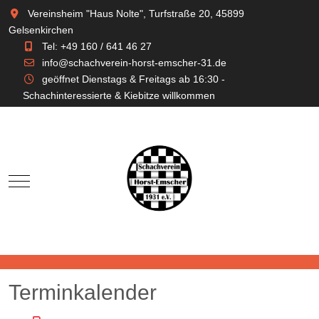
Vereinsheim "Haus Nolte", Turfstraße 20, 45899
Gelsenkirchen
Tel: +49 160 / 641 46 27
info@schachverein-horst-emscher-31.de
geöffnet Dienstags & Freitags ab 16:30 -
Schachinteressierte & Kiebitze willkommen
Mobile Menu Toggle
Terminkalender