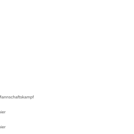
annschaftskampf
ier
ier