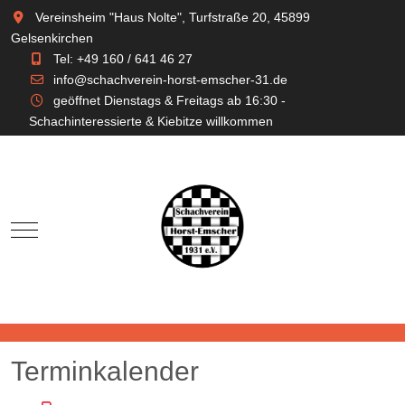
Vereinsheim "Haus Nolte", Turfstraße 20, 45899
Gelsenkirchen
Tel: +49 160 / 641 46 27
info@schachverein-horst-emscher-31.de
geöffnet Dienstags & Freitags ab 16:30 -
Schachinteressierte & Kiebitze willkommen
Mobile Menu Toggle
Terminkalender