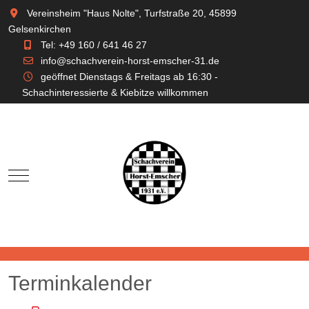
Vereinsheim "Haus Nolte", Turfstraße 20, 45899
Gelsenkirchen
Tel: +49 160 / 641 46 27
info@schachverein-horst-emscher-31.de
geöffnet Dienstags & Freitags ab 16:30 -
Schachinteressierte & Kiebitze willkommen
Mobile Menu Toggle
Terminkalender