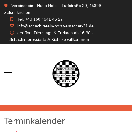
Vereinsheim "Haus Nolte", Turfstraße 20, 45899
Gelsenkirchen
Tel: +49 160 / 641 46 27
info@schachverein-horst-emscher-31.de
geöffnet Dienstags & Freitags ab 16:30 -
Schachinteressierte & Kiebitze willkommen
Mobile Menu Toggle
Terminkalender